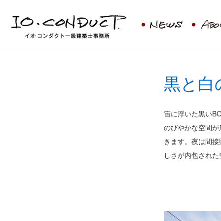
イオ・コンダクト一級建築士事務所
黒と白の
宙に浮いた黒いB
のびやかな空間が
きます。夜は間接
しさが内包された